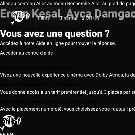
Aller au contenu
Aller au menu
Recherche
Aller au pied de pag
Ercan Kesal, Ayça Damgac
Films
Cinéma
Offres
Vous avez une question ?
Accédez à notre Aide en ligne pour trouver la réponse.
Accéder au centre d'aide
C’est quoi un film en Dolby Atmos ?
Vivez une nouvelle expérience cinéma avec Dolby Atmos, la der
Comment fonctionne la carte 5 places ?
Vous donne accès à un tarif préférentiel jusqu’à 3 places par 
Prenez votre temps, votre fauteuil vous attend
Avec le placement numéroté, vous choisissez votre fauteuil préf
FR
EN