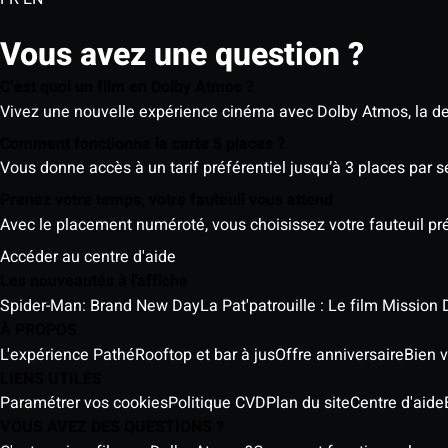
Vous avez une question ?
C’est quoi un film en Dolby Atmos ?
Vivez une nouvelle expérience cinéma avec Dolby Atmos, la der
Comment fonctionne la carte 5 places ?
Vous donne accès à un tarif préférentiel jusqu’à 3 places par 
Prenez votre temps, votre fauteuil vous attend
Avec le placement numéroté, vous choisissez votre fauteuil préf
Accéder au centre d'aide
Les nouveautés à l'affiche
Spider-Man: Brand New Day
La Pat'patrouille : Le film Mission 
À PROPOS
L'expérience Pathé
Rooftop et bar à jus
Offre anniversaire
Bien v
LIENS UTILES
Paramétrer vos cookies
Politique CVD
Plan du site
Centre d'aide
VOUS AVEZ DES QUESTIONS ?