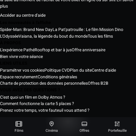
plus
Accéder au centre d'aide
Les nouveautés à l'affiche
Spider-Man: Brand New Day
La Pat'patrouille : Le film Mission Dino
L'Odyssée
Vaiana, la légende du bout du monde
Tous les films
À PROPOS
L'expérience Pathé
Rooftop et bar à jus
Offre anniversaire
Bien vivre votre séance
LIENS UTILES
Paramétrer vos cookies
Politique CVD
Plan du site
Centre d'aide
Espace recrutement
Conditions générales
Charte de protection des données personnelles
Offres B2B
VOUS AVEZ DES QUESTIONS ?
C'est quoi un film en Dolby Atmos ?
Comment fonctionne la carte 5 places ?
Prenez votre temps, votre fauteuil vous attend ?
Les Cinémas Pathé Sénégal © 2026
Tous droits réservés ®
Films
Cinéma
Offres
Portefeuille