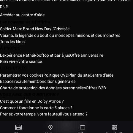
plus
Accéder au centre d'aide
Les nouveautés à l'affiche
Spider-Man: Brand New Day
L'Odyssée
Vaiana, la légende du bout du monde
Des minions et des monstres
Tous les films
À PROPOS
L'expérience Pathé
Rooftop et bar à jus
Offre anniversaire
Bien vivre votre séance
LIENS UTILES
Paramétrer vos cookies
Politique CVD
Plan du site
Centre d'aide
Espace recrutement
Conditions générales
Charte de protection des données personnelles
Offres B2B
VOUS AVEZ DES QUESTIONS ?
C'est quoi un film en Dolby Atmos ?
Comment fonctionne la carte 5 places ?
Prenez votre temps, votre fauteuil vous attend ?
Les Cinémas Pathé Sénégal © 2026