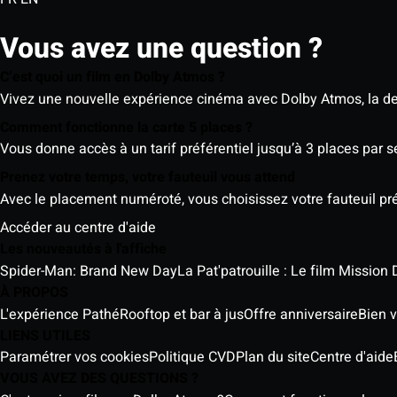
Vous avez une question ?
C’est quoi un film en Dolby Atmos ?
Vivez une nouvelle expérience cinéma avec Dolby Atmos, la der
Comment fonctionne la carte 5 places ?
Vous donne accès à un tarif préférentiel jusqu’à 3 places par 
Prenez votre temps, votre fauteuil vous attend
Avec le placement numéroté, vous choisissez votre fauteuil préf
Accéder au centre d'aide
Les nouveautés à l'affiche
Spider-Man: Brand New Day
La Pat'patrouille : Le film Mission 
À PROPOS
L'expérience Pathé
Rooftop et bar à jus
Offre anniversaire
Bien v
LIENS UTILES
Paramétrer vos cookies
Politique CVD
Plan du site
Centre d'aide
VOUS AVEZ DES QUESTIONS ?