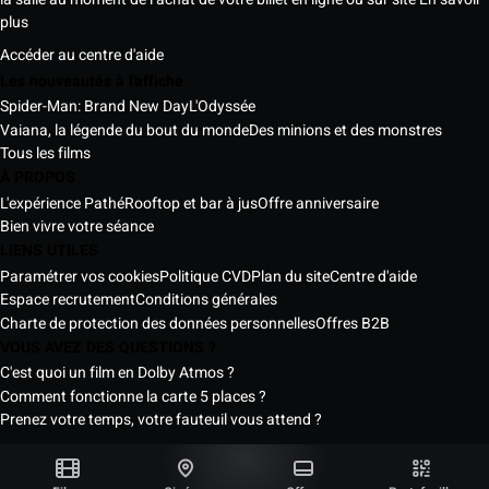
plus
Accéder au centre d'aide
Les nouveautés à l'affiche
Spider-Man: Brand New Day
L'Odyssée
Vaiana, la légende du bout du monde
Des minions et des monstres
Tous les films
À PROPOS
L'expérience Pathé
Rooftop et bar à jus
Offre anniversaire
Bien vivre votre séance
LIENS UTILES
Paramétrer vos cookies
Politique CVD
Plan du site
Centre d'aide
Espace recrutement
Conditions générales
Charte de protection des données personnelles
Offres B2B
VOUS AVEZ DES QUESTIONS ?
C'est quoi un film en Dolby Atmos ?
Comment fonctionne la carte 5 places ?
Prenez votre temps, votre fauteuil vous attend ?
Les Cinémas Pathé Sénégal © 2026