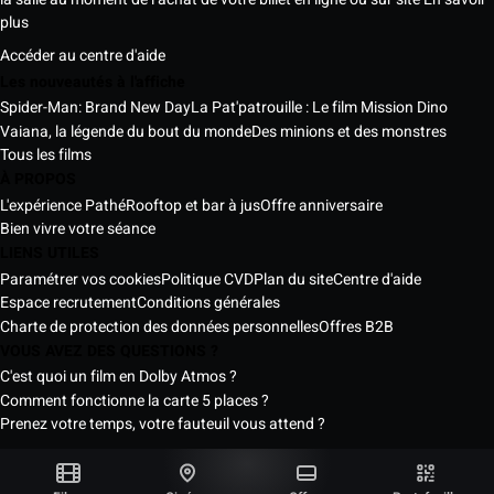
plus
Accéder au centre d'aide
Les nouveautés à l'affiche
Spider-Man: Brand New Day
La Pat'patrouille : Le film Mission Dino
Vaiana, la légende du bout du monde
Des minions et des monstres
Tous les films
À PROPOS
L'expérience Pathé
Rooftop et bar à jus
Offre anniversaire
Bien vivre votre séance
LIENS UTILES
Paramétrer vos cookies
Politique CVD
Plan du site
Centre d'aide
Espace recrutement
Conditions générales
Charte de protection des données personnelles
Offres B2B
VOUS AVEZ DES QUESTIONS ?
C'est quoi un film en Dolby Atmos ?
Comment fonctionne la carte 5 places ?
Prenez votre temps, votre fauteuil vous attend ?
Les Cinémas Pathé Sénégal © 2026