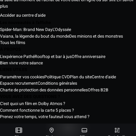
plus
Accéder au centre d'aide
Les nouveautés à l'affiche
Spider-Man: Brand New Day
L'Odyssée
Vaiana, la légende du bout du monde
Des minions et des monstres
Tous les films
À PROPOS
L'expérience Pathé
Rooftop et bar à jus
Offre anniversaire
Bien vivre votre séance
LIENS UTILES
Paramétrer vos cookies
Politique CVD
Plan du site
Centre d'aide
Espace recrutement
Conditions générales
Charte de protection des données personnelles
Offres B2B
VOUS AVEZ DES QUESTIONS ?
C'est quoi un film en Dolby Atmos ?
Comment fonctionne la carte 5 places ?
Prenez votre temps, votre fauteuil vous attend ?
Les Cinémas Pathé Sénégal © 2026