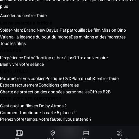
plus
Accéder au centre d'aide
Les nouveautés à l'affiche
Spider-Man: Brand New Day
La Pat'patrouille : Le film Mission Dino
Vaiana, la légende du bout du monde
Des minions et des monstres
Tous les films
À PROPOS
L'expérience Pathé
Rooftop et bar à jus
Offre anniversaire
Bien vivre votre séance
LIENS UTILES
Paramétrer vos cookies
Politique CVD
Plan du site
Centre d'aide
Espace recrutement
Conditions générales
Charte de protection des données personnelles
Offres B2B
VOUS AVEZ DES QUESTIONS ?
C'est quoi un film en Dolby Atmos ?
Comment fonctionne la carte 5 places ?
Prenez votre temps, votre fauteuil vous attend ?
Les Cinémas Pathé Sénégal © 2026