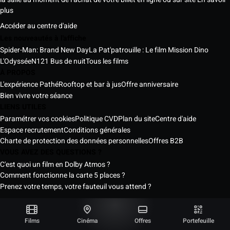
plus
Accéder au centre d'aide
Les nouveautés à l'affiche
Spider-Man: Brand New Day
La Pat'patrouille : Le film Mission Dino
L'Odyssée
N121 Bus de nuit
Tous les films
À PROPOS
L'expérience Pathé
Rooftop et bar à jus
Offre anniversaire
Bien vivre votre séance
LIENS UTILES
Paramétrer vos cookies
Politique CVD
Plan du site
Centre d'aide
Espace recrutement
Conditions générales
Charte de protection des données personnelles
Offres B2B
VOUS AVEZ DES QUESTIONS ?
C'est quoi un film en Dolby Atmos ?
Comment fonctionne la carte 5 places ?
Prenez votre temps, votre fauteuil vous attend ?
Les Cinémas Pathé Sénégal © 2026
Tous droits réservés ®
Films
Cinéma
Offres
Portefeuille