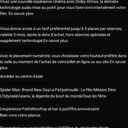
Vivez une nouvelle expérience cinéma avec Dolby Atmos, la dernière
technologie audio mise au point pour vous faire vivre intensément votre
film.
En savoir plus
Comment fonctionne la carte 5 places ?
Vous donne accès à un tarif préférentiel jusqu’à 3 places par séances,
valable 3 mois, après la date d’achat, hors séances spéciales et
supplément technologie
En savoir plus
Prenez votre temps, votre fauteuil vous attend
Avec le placement numéroté, vous choisissez votre fauteuil préféré dans
la salle au moment de l’achat de votre billet en ligne ou sur site
En savoir
plus
Accéder au centre d'aide
Les nouveautés à l'affiche
Spider-Man: Brand New Day
La Pat'patrouille : Le film Mission Dino
L'Odyssée
Vaiana, la légende du bout du monde
Tous les films
À PROPOS
L'expérience Pathé
Rooftop et bar à jus
Offre anniversaire
Bien vivre votre séance
LIENS UTILES