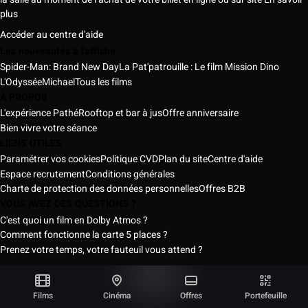
plus
Accéder au centre d'aide
Les nouveautés à l'affiche
Spider-Man: Brand New Day
La Pat'patrouille : Le film Mission Dino
L'Odyssée
Michael
Tous les films
À PROPOS
L'expérience Pathé
Rooftop et bar à jus
Offre anniversaire
Bien vivre votre séance
LIENS UTILES
Paramétrer vos cookies
Politique CVD
Plan du site
Centre d'aide
Espace recrutement
Conditions générales
Charte de protection des données personnelles
Offres B2B
VOUS AVEZ DES QUESTIONS ?
C'est quoi un film en Dolby Atmos ?
Comment fonctionne la carte 5 places ?
Prenez votre temps, votre fauteuil vous attend ?
Les Cinémas Pathé Sénégal © 2026
Tous droits réservés ®
Films
Cinéma
Offres
Portefeuille