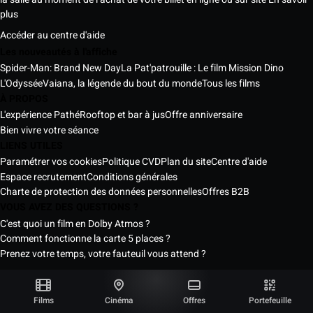
plus
Accéder au centre d'aide
Les nouveautés à l'affiche
Spider-Man: Brand New Day
La Pat'patrouille : Le film Mission Dino
L'Odyssée
Vaiana, la légende du bout du monde
Tous les films
À PROPOS
L'expérience Pathé
Rooftop et bar à jus
Offre anniversaire
Bien vivre votre séance
LIENS UTILES
Paramétrer vos cookies
Politique CVD
Plan du site
Centre d'aide
Espace recrutement
Conditions générales
Charte de protection des données personnelles
Offres B2B
VOUS AVEZ DES QUESTIONS ?
C'est quoi un film en Dolby Atmos ?
Comment fonctionne la carte 5 places ?
Prenez votre temps, votre fauteuil vous attend ?
Les Cinémas Pathé Sénégal © 2026
Tous droits réservés ®
Films
Cinéma
Offres
Portefeuille