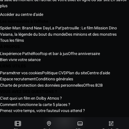
plus
Accéder au centre d'aide
Les nouveautés à l'affiche
Spider-Man: Brand New Day
La Pat'patrouille : Le film Mission Dino
Vaiana, la légende du bout du monde
Des minions et des monstres
Tous les films
À PROPOS
L'expérience Pathé
Rooftop et bar à jus
Offre anniversaire
Bien vivre votre séance
LIENS UTILES
Paramétrer vos cookies
Politique CVD
Plan du site
Centre d'aide
Espace recrutement
Conditions générales
Charte de protection des données personnelles
Offres B2B
VOUS AVEZ DES QUESTIONS ?
C'est quoi un film en Dolby Atmos ?
Comment fonctionne la carte 5 places ?
Prenez votre temps, votre fauteuil vous attend ?
Les Cinémas Pathé Sénégal © 2026