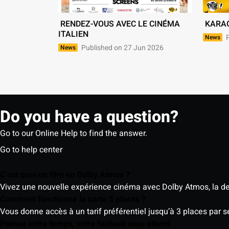
 RENDEZ-VOUS AVEC LE CINÉMA 
 KARA
ITALIEN 
P
News
Published on 27 Jun 2026
News
Do you have a question?
Go to our Online Help to find the answer.
Go to help center
C’est quoi un film en Dolby Atmos ?
Vivez une nouvelle expérience cinéma avec Dolby Atmos, la der
Comment fonctionne la carte 5 places ?
Vous donne accès à un tarif préférentiel jusqu’à 3 places par 
Prenez votre temps, votre fauteuil vous attend