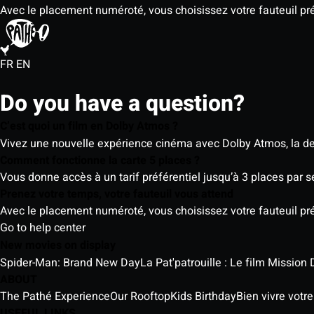
Avec le placement numéroté, vous choisissez votre fauteuil préf
FR
EN
Do you have a question?
C’est quoi un film en Dolby Atmos ?
Vivez une nouvelle expérience cinéma avec Dolby Atmos, la der
Comment fonctionne la carte 5 places ?
Vous donne accès à un tarif préférentiel jusqu’à 3 places par 
Prenez votre temps, votre fauteuil vous attend
Avec le placement numéroté, vous choisissez votre fauteuil préf
Go to help center
New movies on display
Spider-Man: Brand New Day
La Pat'patrouille : Le film Mission 
ABOUT
The Pathé Experience
Our Rooftop
Kids Birthday
Bien vivre votr
USEFUL LINKS