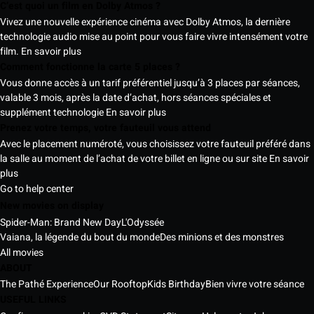
C’est quoi un film en Dolby Atmos ?
Vivez une nouvelle expérience cinéma avec Dolby Atmos, la dernière
technologie audio mise au point pour vous faire vivre intensément votre
film.
En savoir plus
Comment fonctionne la carte 5 places ?
Vous donne accès à un tarif préférentiel jusqu’à 3 places par séances,
valable 3 mois, après la date d’achat, hors séances spéciales et
supplément technologie
En savoir plus
Prenez votre temps, votre fauteuil vous attend
Avec le placement numéroté, vous choisissez votre fauteuil préféré dans
la salle au moment de l’achat de votre billet en ligne ou sur site
En savoir
plus
Go to help center
New movies on display
Spider-Man: Brand New Day
L'Odyssée
Vaiana, la légende du bout du monde
Des minions et des monstres
All movies
ABOUT
The Pathé Experience
Our Rooftop
Kids Birthday
Bien vivre votre séance
USEFUL LINKS