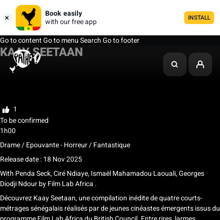
Book easily
INSTALL
with our free app
Go to content
Go to menu
Search
Go to footer
KAAY SEETAAN
My list
Rate
1
To be confirmed
1h00
Drame / Epouvante - Horreur / Fantastique
Release date : 18 Nov 2025
With
Penda Seck, Ciré Ndiaye, Ismaël Mahamadou Laouali, Georges
Diodji Ndour
by
Film Lab Africa .
Découvrez Kaay Seetaan, une compilation inédite de quatre courts-
métrages sénégalais réalisés par de jeunes cinéastes émergents issus du
programme Film Lab Africa du British Council. Entre rires, larmes,