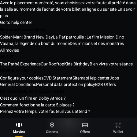
Avec le placement numéroté, vous choisissez votre fauteuil préféré dans
la salle au moment de l’achat de votre billet en ligne ou sur site
En savoir
plus
Go to help center
New movies on display
Spider-Man: Brand New Day
La Pat'patrouille : Le film Mission Dino
Vaiana, la légende du bout du monde
Des minions et des monstres
All movies
ABOUT
The Pathé Experience
Our Rooftop
Kids Birthday
Bien vivre votre séance
USEFUL LINKS
Configure your cookies
CVD Statement
Sitemap
Help center
Jobs
General Conditions
Personal data protection policy
B2B Offers
DO YOU HAVE ANY QUESTIONS?
C'est quoi un film en Dolby Atmos ?
Comment fonctionne la carte 5 places ?
Prenez votre temps, votre fauteuil vous attend ?
Pathé Senegal Cinemas © 2026
All rights reserved ®
Movies
Cinema
Offers
Wallet