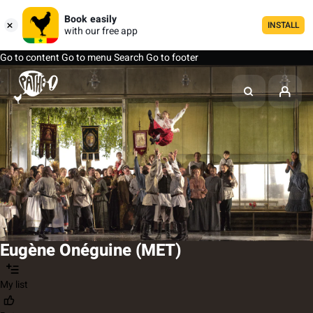
Book easily
INSTALL
with our free app
Go to content
Go to menu
Search
Go to footer
Eugène Onéguine (MET)
My list