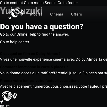
Go to content
Go to menu
Search
Go to footer
Yui Suzuki
Movies
Cinema
Offers
Do you have a question?
Go to our Online Help to find the answer.
Go to help center
C’est quoi un film en Dolby Atmos ?
Vivez une nouvelle expérience cinéma avec Dolby Atmos, la der
Comment fonctionne la carte 5 places ?
Vous donne accès à un tarif préférentiel jusqu’à 3 places par 
Prenez votre temps, votre fauteuil vous attend
Avec le placement numéroté, vous choisissez votre fauteuil préf
FR
EN