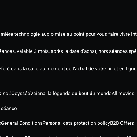
nière technologie audio mise au point pour vous faire vivre in
séances, valable 3 mois, après la date d’achat, hors séances s
éré dans la salle au moment de l’achat de votre billet en ligne
Dino
L'Odyssée
Vaiana, la légende du bout du monde
All movies
e séance
s
General Conditions
Personal data protection policy
B2B Offers