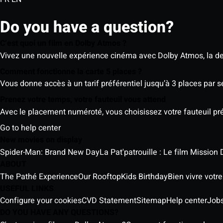
Do you have a question?
C’est quoi un film en Dolby Atmos ?
Vivez une nouvelle expérience cinéma avec Dolby Atmos, la der
Comment fonctionne la carte 5 places ?
Vous donne accès à un tarif préférentiel jusqu’à 3 places par 
Prenez votre temps, votre fauteuil vous attend
Avec le placement numéroté, vous choisissez votre fauteuil préf
Go to help center
New movies on display
Spider-Man: Brand New Day
La Pat'patrouille : Le film Mission 
ABOUT
The Pathé Experience
Our Rooftop
Kids Birthday
Bien vivre votr
USEFUL LINKS
Configure your cookies
CVD Statement
Sitemap
Help center
Job
DO YOU HAVE ANY QUESTIONS?