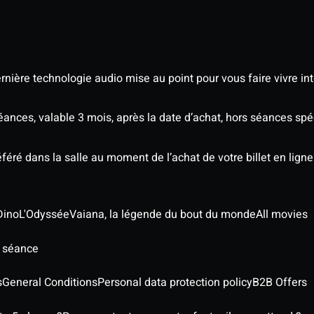
nière technologie audio mise au point pour vous faire vivre in
séances, valable 3 mois, après la date d’achat, hors séances s
éré dans la salle au moment de l’achat de votre billet en ligne
Dino
L'Odyssée
Vaiana, la légende du bout du monde
All movies
e séance
s
General Conditions
Personal data protection policy
B2B Offers