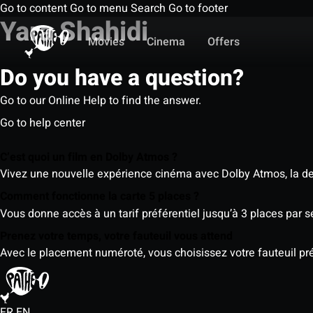
Go to content
Go to menu
Search
Go to footer
Yara Shahidi
Movies
Cinema
Offers
Do you have a question?
Go to our Online Help to find the answer.
Go to help center
C’est quoi un film en Dolby Atmos ?
Vivez une nouvelle expérience cinéma avec Dolby Atmos, la der
Comment fonctionne la carte 5 places ?
Vous donne accès à un tarif préférentiel jusqu’à 3 places par 
Prenez votre temps, votre fauteuil vous attend
Avec le placement numéroté, vous choisissez votre fauteuil préf
FR
EN