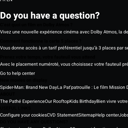
Do you have a question?
C’est quoi un film en Dolby Atmos ?
Vivez une nouvelle expérience cinéma avec Dolby Atmos, la der
Comment fonctionne la carte 5 places ?
Vous donne accès à un tarif préférentiel jusqu’à 3 places par 
Prenez votre temps, votre fauteuil vous attend
Avec le placement numéroté, vous choisissez votre fauteuil préf
Go to help center
New movies on display
Spider-Man: Brand New Day
La Pat'patrouille : Le film Mission 
ABOUT
The Pathé Experience
Our Rooftop
Kids Birthday
Bien vivre votr
USEFUL LINKS
Configure your cookies
CVD Statement
Sitemap
Help center
Job
DO YOU HAVE ANY QUESTIONS?