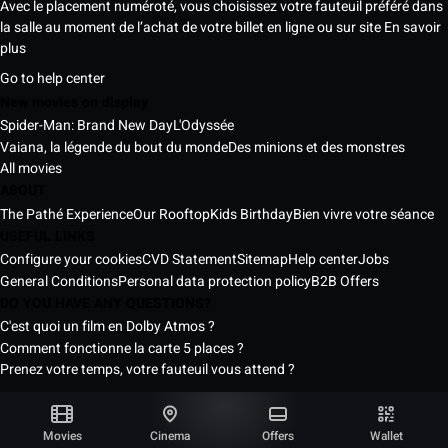
Avec le placement numéroté, vous choisissez votre fauteuil préféré dans
la salle au moment de l’achat de votre billet en ligne ou sur site
En savoir
plus
Go to help center
New movies on display
Spider-Man: Brand New Day
L'Odyssée
Vaiana, la légende du bout du monde
Des minions et des monstres
All movies
ABOUT
The Pathé Experience
Our Rooftop
Kids Birthday
Bien vivre votre séance
USEFUL LINKS
Configure your cookies
CVD Statement
Sitemap
Help center
Jobs
General Conditions
Personal data protection policy
B2B Offers
DO YOU HAVE ANY QUESTIONS?
C'est quoi un film en Dolby Atmos ?
Comment fonctionne la carte 5 places ?
Prenez votre temps, votre fauteuil vous attend ?
Pathé Senegal Cinemas © 2026
All rights reserved ®
Movies
Cinema
Offers
Wallet