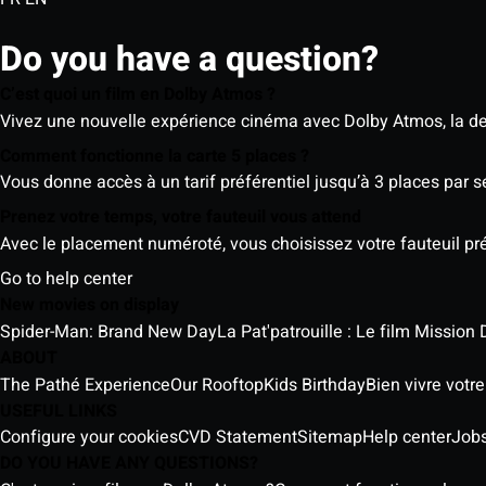
Do you have a question?
C’est quoi un film en Dolby Atmos ?
Vivez une nouvelle expérience cinéma avec Dolby Atmos, la der
Comment fonctionne la carte 5 places ?
Vous donne accès à un tarif préférentiel jusqu’à 3 places par 
Prenez votre temps, votre fauteuil vous attend
Avec le placement numéroté, vous choisissez votre fauteuil préf
Go to help center
New movies on display
Spider-Man: Brand New Day
La Pat'patrouille : Le film Mission 
ABOUT
The Pathé Experience
Our Rooftop
Kids Birthday
Bien vivre votr
USEFUL LINKS
Configure your cookies
CVD Statement
Sitemap
Help center
Job
DO YOU HAVE ANY QUESTIONS?