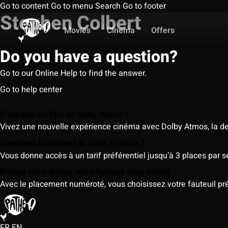
Go to content
Go to menu
Search
Go to footer
Stephen Colbert
Movies
Cinema
Offers
Do you have a question?
Go to our Online Help to find the answer.
Go to help center
C’est quoi un film en Dolby Atmos ?
Vivez une nouvelle expérience cinéma avec Dolby Atmos, la der
Comment fonctionne la carte 5 places ?
Vous donne accès à un tarif préférentiel jusqu’à 3 places par 
Prenez votre temps, votre fauteuil vous attend
Avec le placement numéroté, vous choisissez votre fauteuil préf
FR
EN