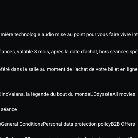
nière technologie audio mise au point pour vous faire vivre in
séances, valable 3 mois, après la date d’achat, hors séances s
éré dans la salle au moment de l’achat de votre billet en ligne
Dino
Vaiana, la légende du bout du monde
L'Odyssée
All movies
e séance
s
General Conditions
Personal data protection policy
B2B Offers