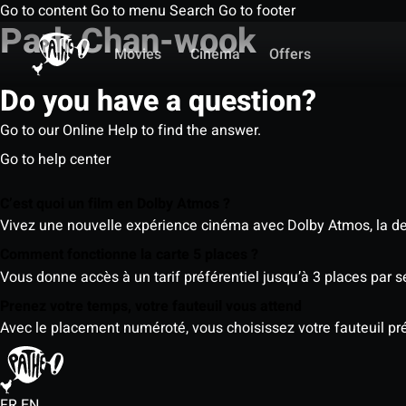
Go to content
Go to menu
Search
Go to footer
Park Chan-wook
Movies
Cinema
Offers
Do you have a question?
Go to our Online Help to find the answer.
Go to help center
C’est quoi un film en Dolby Atmos ?
Vivez une nouvelle expérience cinéma avec Dolby Atmos, la der
Comment fonctionne la carte 5 places ?
Vous donne accès à un tarif préférentiel jusqu’à 3 places par 
Prenez votre temps, votre fauteuil vous attend
Avec le placement numéroté, vous choisissez votre fauteuil préf
FR
EN