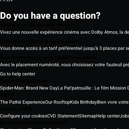
Do you have a question?
C’est quoi un film en Dolby Atmos ?
Vivez une nouvelle expérience cinéma avec Dolby Atmos, la der
Comment fonctionne la carte 5 places ?
Vous donne accès à un tarif préférentiel jusqu’à 3 places par 
Prenez votre temps, votre fauteuil vous attend
Avec le placement numéroté, vous choisissez votre fauteuil préf
Go to help center
New movies on display
Spider-Man: Brand New Day
La Pat'patrouille : Le film Mission 
ABOUT
The Pathé Experience
Our Rooftop
Kids Birthday
Bien vivre votr
USEFUL LINKS
Configure your cookies
CVD Statement
Sitemap
Help center
Job
DO YOU HAVE ANY QUESTIONS?