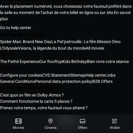
Avec le placement numéroté, vous choisissez votre fauteuil préféré dans
la salle au moment de l’achat de votre billet en ligne ou sur site
En savoir
plus
Go to help center
New movies on display
Spider-Man: Brand New Day
La Pat'patrouille : Le film Mission Dino
L'Odyssée
Vaiana, la légende du bout du monde
All movies
ABOUT
The Pathé Experience
Our Rooftop
Kids Birthday
Bien vivre votre séance
USEFUL LINKS
Configure your cookies
CVD Statement
Sitemap
Help center
Jobs
General Conditions
Personal data protection policy
B2B Offers
DO YOU HAVE ANY QUESTIONS?
C'est quoi un film en Dolby Atmos ?
Comment fonctionne la carte 5 places ?
Prenez votre temps, votre fauteuil vous attend ?
Pathé Senegal Cinemas © 2026
All rights reserved ®
Movies
Cinema
Offers
Wallet