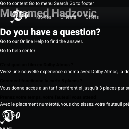
Go to content
Go to menu
Search
Go to footer
Muhamed Hadzovic
Movies
Cinema
Offers
Do you have a question?
Go to our Online Help to find the answer.
Go to help center
C’est quoi un film en Dolby Atmos ?
Vivez une nouvelle expérience cinéma avec Dolby Atmos, la der
Comment fonctionne la carte 5 places ?
Vous donne accès à un tarif préférentiel jusqu’à 3 places par 
Prenez votre temps, votre fauteuil vous attend
Avec le placement numéroté, vous choisissez votre fauteuil préf
FR
EN