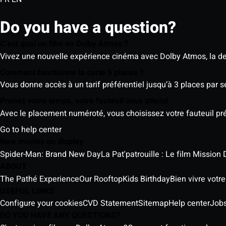
Do you have a question?
C’est quoi un film en Dolby Atmos ?
Vivez une nouvelle expérience cinéma avec Dolby Atmos, la der
Comment fonctionne la carte 5 places ?
Vous donne accès à un tarif préférentiel jusqu’à 3 places par 
Prenez votre temps, votre fauteuil vous attend
Avec le placement numéroté, vous choisissez votre fauteuil préf
Go to help center
New movies on display
Spider-Man: Brand New Day
La Pat'patrouille : Le film Mission 
ABOUT
The Pathé Experience
Our Rooftop
Kids Birthday
Bien vivre votr
USEFUL LINKS
Configure your cookies
CVD Statement
Sitemap
Help center
Job
DO YOU HAVE ANY QUESTIONS?