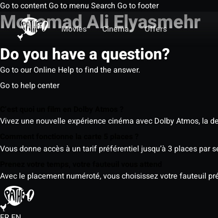
Go to content
Go to menu
Search
Go to footer
Mohamad Ali Elyasmehr
Movies
Cinema
Offers
Do you have a question?
Go to our Online Help to find the answer.
Go to help center
C’est quoi un film en Dolby Atmos ?
Vivez une nouvelle expérience cinéma avec Dolby Atmos, la der
Comment fonctionne la carte 5 places ?
Vous donne accès à un tarif préférentiel jusqu’à 3 places par 
Prenez votre temps, votre fauteuil vous attend
Avec le placement numéroté, vous choisissez votre fauteuil préf
FR
EN