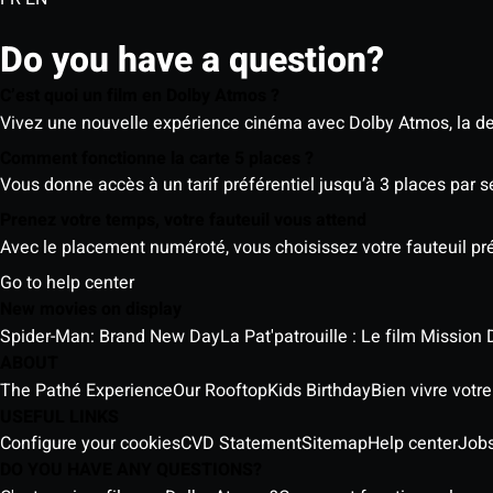
Do you have a question?
C’est quoi un film en Dolby Atmos ?
Vivez une nouvelle expérience cinéma avec Dolby Atmos, la der
Comment fonctionne la carte 5 places ?
Vous donne accès à un tarif préférentiel jusqu’à 3 places par 
Prenez votre temps, votre fauteuil vous attend
Avec le placement numéroté, vous choisissez votre fauteuil préf
Go to help center
New movies on display
Spider-Man: Brand New Day
La Pat'patrouille : Le film Mission 
ABOUT
The Pathé Experience
Our Rooftop
Kids Birthday
Bien vivre votr
USEFUL LINKS
Configure your cookies
CVD Statement
Sitemap
Help center
Job
DO YOU HAVE ANY QUESTIONS?