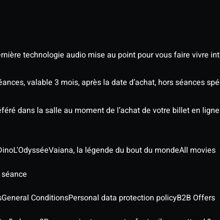
nière technologie audio mise au point pour vous faire vivre in
séances, valable 3 mois, après la date d’achat, hors séances s
éré dans la salle au moment de l’achat de votre billet en ligne
Dino
L'Odyssée
Vaiana, la légende du bout du monde
All movies
e séance
s
General Conditions
Personal data protection policy
B2B Offers