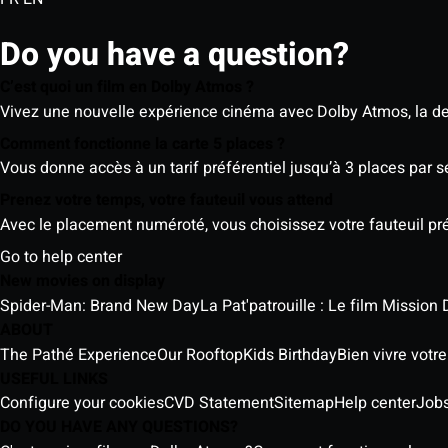
Do you have a question?
C’est quoi un film en Dolby Atmos ?
Vivez une nouvelle expérience cinéma avec Dolby Atmos, la der
Comment fonctionne la carte 5 places ?
Vous donne accès à un tarif préférentiel jusqu’à 3 places par 
Prenez votre temps, votre fauteuil vous attend
Avec le placement numéroté, vous choisissez votre fauteuil préf
Go to help center
New movies on display
Spider-Man: Brand New Day
La Pat'patrouille : Le film Mission 
ABOUT
The Pathé Experience
Our Rooftop
Kids Birthday
Bien vivre votr
USEFUL LINKS
Configure your cookies
CVD Statement
Sitemap
Help center
Job
DO YOU HAVE ANY QUESTIONS?