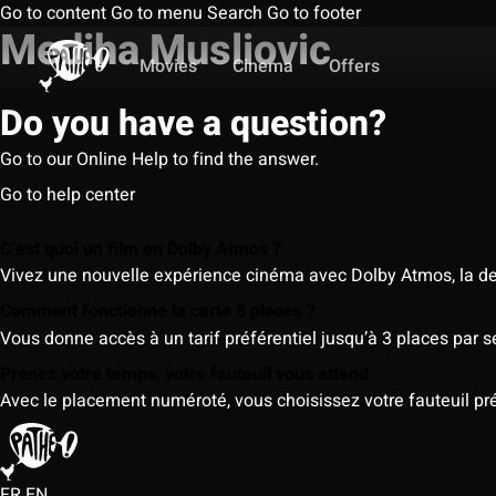
Go to content
Go to menu
Search
Go to footer
Mediha Musliovic
Movies
Cinema
Offers
Do you have a question?
Go to our Online Help to find the answer.
Go to help center
C’est quoi un film en Dolby Atmos ?
Vivez une nouvelle expérience cinéma avec Dolby Atmos, la der
Comment fonctionne la carte 5 places ?
Vous donne accès à un tarif préférentiel jusqu’à 3 places par 
Prenez votre temps, votre fauteuil vous attend
Avec le placement numéroté, vous choisissez votre fauteuil préf
FR
EN