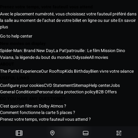
Prenez votre temps, votre fauteuil vous attend
Avec le placement numéroté, vous choisissez votre fauteuil préféré dans
la salle au moment de l’achat de votre billet en ligne ou sur site
En savoir
plus
Go to help center
New movies on display
Spider-Man: Brand New Day
La Pat'patrouille : Le film Mission Dino
Vaiana, la légende du bout du monde
L'Odyssée
All movies
ABOUT
The Pathé Experience
Our Rooftop
Kids Birthday
Bien vivre votre séance
USEFUL LINKS
Configure your cookies
CVD Statement
Sitemap
Help center
Jobs
General Conditions
Personal data protection policy
B2B Offers
DO YOU HAVE ANY QUESTIONS?
C'est quoi un film en Dolby Atmos ?
Comment fonctionne la carte 5 places ?
Prenez votre temps, votre fauteuil vous attend ?
Pathé Senegal Cinemas © 2026