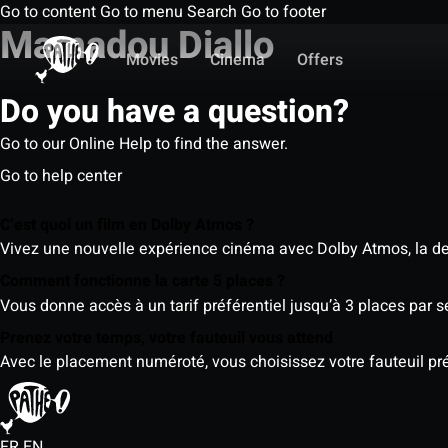
Go to content
Go to menu
Search
Go to footer
Mamadou Diallo
Movies
Cinema
Offers
Do you have a question?
Go to our Online Help to find the answer.
Go to help center
C’est quoi un film en Dolby Atmos ?
Vivez une nouvelle expérience cinéma avec Dolby Atmos, la der
Comment fonctionne la carte 5 places ?
Vous donne accès à un tarif préférentiel jusqu’à 3 places par 
Prenez votre temps, votre fauteuil vous attend
Avec le placement numéroté, vous choisissez votre fauteuil préf
FR
EN