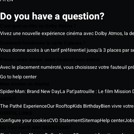
Do you have a question?
C’est quoi un film en Dolby Atmos ?
Vivez une nouvelle expérience cinéma avec Dolby Atmos, la der
Comment fonctionne la carte 5 places ?
Vous donne accès à un tarif préférentiel jusqu’à 3 places par 
Prenez votre temps, votre fauteuil vous attend
Avec le placement numéroté, vous choisissez votre fauteuil préf
Go to help center
New movies on display
Spider-Man: Brand New Day
La Pat'patrouille : Le film Mission 
ABOUT
The Pathé Experience
Our Rooftop
Kids Birthday
Bien vivre votr
USEFUL LINKS
Configure your cookies
CVD Statement
Sitemap
Help center
Job
DO YOU HAVE ANY QUESTIONS?