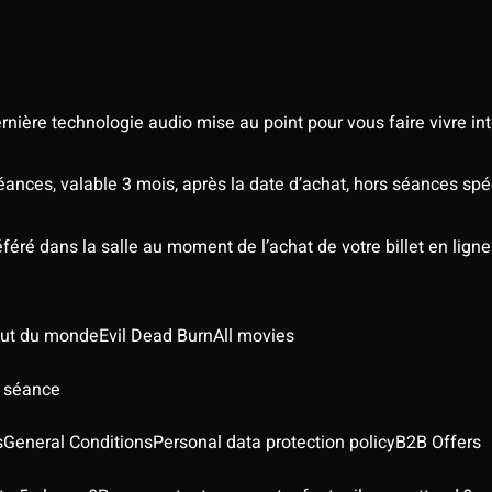
nière technologie audio mise au point pour vous faire vivre in
séances, valable 3 mois, après la date d’achat, hors séances s
éré dans la salle au moment de l’achat de votre billet en ligne
out du monde
Evil Dead Burn
All movies
e séance
s
General Conditions
Personal data protection policy
B2B Offers