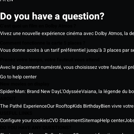
Do you have a question?
C’est quoi un film en Dolby Atmos ?
Vivez une nouvelle expérience cinéma avec Dolby Atmos, la der
Comment fonctionne la carte 5 places ?
Vous donne accès à un tarif préférentiel jusqu’à 3 places par 
Prenez votre temps, votre fauteuil vous attend
Avec le placement numéroté, vous choisissez votre fauteuil préf
Go to help center
New movies on display
Spider-Man: Brand New Day
L'Odyssée
Vaiana, la légende du b
ABOUT
The Pathé Experience
Our Rooftop
Kids Birthday
Bien vivre votr
USEFUL LINKS
Configure your cookies
CVD Statement
Sitemap
Help center
Job
DO YOU HAVE ANY QUESTIONS?