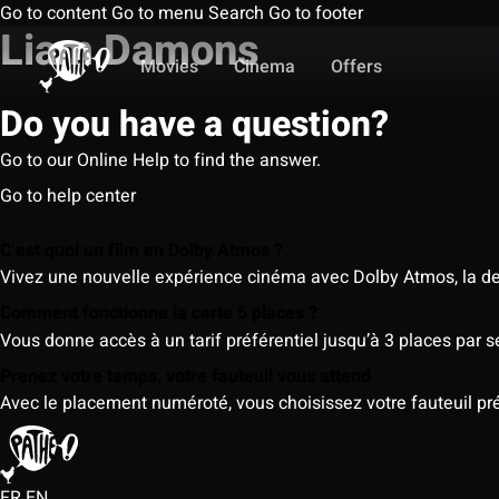
Go to content
Go to menu
Search
Go to footer
Liam Damons
Movies
Cinema
Offers
Do you have a question?
Go to our Online Help to find the answer.
Go to help center
C’est quoi un film en Dolby Atmos ?
Vivez une nouvelle expérience cinéma avec Dolby Atmos, la der
Comment fonctionne la carte 5 places ?
Vous donne accès à un tarif préférentiel jusqu’à 3 places par 
Prenez votre temps, votre fauteuil vous attend
Avec le placement numéroté, vous choisissez votre fauteuil préf
FR
EN