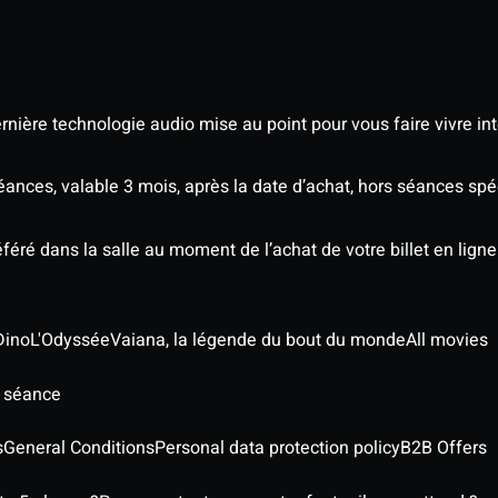
nière technologie audio mise au point pour vous faire vivre in
séances, valable 3 mois, après la date d’achat, hors séances s
éré dans la salle au moment de l’achat de votre billet en ligne
Dino
L'Odyssée
Vaiana, la légende du bout du monde
All movies
e séance
s
General Conditions
Personal data protection policy
B2B Offers