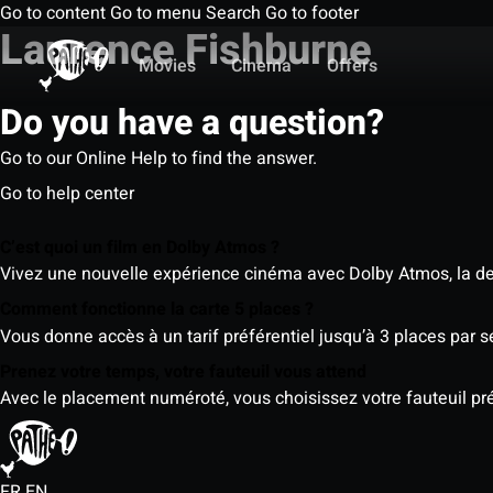
Go to content
Go to menu
Search
Go to footer
Laurence Fishburne
Movies
Cinema
Offers
Do you have a question?
Go to our Online Help to find the answer.
Go to help center
C’est quoi un film en Dolby Atmos ?
Vivez une nouvelle expérience cinéma avec Dolby Atmos, la der
Comment fonctionne la carte 5 places ?
Vous donne accès à un tarif préférentiel jusqu’à 3 places par 
Prenez votre temps, votre fauteuil vous attend
Avec le placement numéroté, vous choisissez votre fauteuil préf
FR
EN