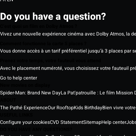
Do you have a question?
C’est quoi un film en Dolby Atmos ?
Vivez une nouvelle expérience cinéma avec Dolby Atmos, la der
Comment fonctionne la carte 5 places ?
Vous donne accès à un tarif préférentiel jusqu’à 3 places par 
Prenez votre temps, votre fauteuil vous attend
Avec le placement numéroté, vous choisissez votre fauteuil préf
Go to help center
New movies on display
Spider-Man: Brand New Day
La Pat'patrouille : Le film Mission 
ABOUT
The Pathé Experience
Our Rooftop
Kids Birthday
Bien vivre votr
USEFUL LINKS
Configure your cookies
CVD Statement
Sitemap
Help center
Job
DO YOU HAVE ANY QUESTIONS?