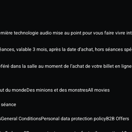
nière technologie audio mise au point pour vous faire vivre in
séances, valable 3 mois, après la date d’achat, hors séances s
éré dans la salle au moment de l’achat de votre billet en ligne
out du monde
Des minions et des monstres
All movies
e séance
s
General Conditions
Personal data protection policy
B2B Offers