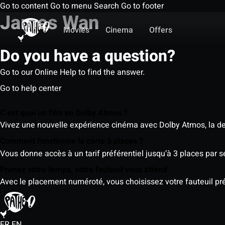
Go to content
Go to menu
Search
Go to footer
James Wan
Movies
Cinema
Offers
Do you have a question?
Go to our Online Help to find the answer.
Go to help center
C’est quoi un film en Dolby Atmos ?
Vivez une nouvelle expérience cinéma avec Dolby Atmos, la der
Comment fonctionne la carte 5 places ?
Vous donne accès à un tarif préférentiel jusqu’à 3 places par 
Prenez votre temps, votre fauteuil vous attend
Avec le placement numéroté, vous choisissez votre fauteuil préf
FR
EN