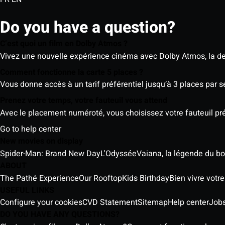
Do you have a question?
C’est quoi un film en Dolby Atmos ?
Vivez une nouvelle expérience cinéma avec Dolby Atmos, la der
Comment fonctionne la carte 5 places ?
Vous donne accès à un tarif préférentiel jusqu’à 3 places par 
Prenez votre temps, votre fauteuil vous attend
Avec le placement numéroté, vous choisissez votre fauteuil préf
Go to help center
New movies on display
Spider-Man: Brand New Day
L'Odyssée
Vaiana, la légende du b
ABOUT
The Pathé Experience
Our Rooftop
Kids Birthday
Bien vivre votr
USEFUL LINKS
Configure your cookies
CVD Statement
Sitemap
Help center
Job
DO YOU HAVE ANY QUESTIONS?