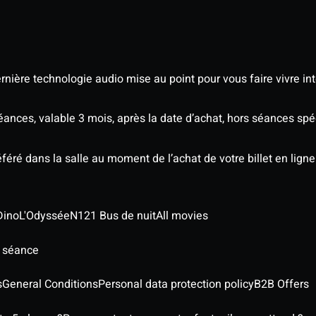
nière technologie audio mise au point pour vous faire vivre in
séances, valable 3 mois, après la date d’achat, hors séances s
éré dans la salle au moment de l’achat de votre billet en ligne
Dino
L'Odyssée
N121 Bus de nuit
All movies
e séance
s
General Conditions
Personal data protection policy
B2B Offers