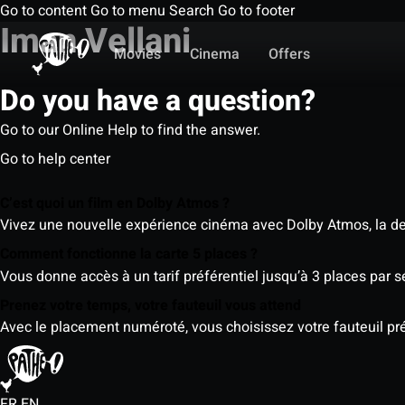
Go to content
Go to menu
Search
Go to footer
Iman Vellani
Movies
Cinema
Offers
Do you have a question?
Go to our Online Help to find the answer.
Go to help center
C’est quoi un film en Dolby Atmos ?
Vivez une nouvelle expérience cinéma avec Dolby Atmos, la der
Comment fonctionne la carte 5 places ?
Vous donne accès à un tarif préférentiel jusqu’à 3 places par 
Prenez votre temps, votre fauteuil vous attend
Avec le placement numéroté, vous choisissez votre fauteuil préf
FR
EN