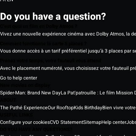
Do you have a question?
C’est quoi un film en Dolby Atmos ?
Vivez une nouvelle expérience cinéma avec Dolby Atmos, la der
Comment fonctionne la carte 5 places ?
Vous donne accès à un tarif préférentiel jusqu’à 3 places par 
Prenez votre temps, votre fauteuil vous attend
Avec le placement numéroté, vous choisissez votre fauteuil préf
Go to help center
New movies on display
Spider-Man: Brand New Day
La Pat'patrouille : Le film Mission 
ABOUT
The Pathé Experience
Our Rooftop
Kids Birthday
Bien vivre votr
USEFUL LINKS
Configure your cookies
CVD Statement
Sitemap
Help center
Job
DO YOU HAVE ANY QUESTIONS?