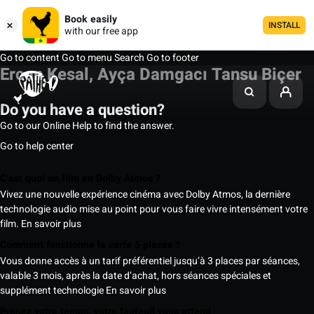
Book easily
INSTALL
with our free app
Go to content
Go to menu
Search
Go to footer
Ercan Kesal, Ayça Damgacı Tansu Biçer
Do you have a question?
Go to our Online Help to find the answer.
Go to help center
C’est quoi un film en Dolby Atmos ?
Vivez une nouvelle expérience cinéma avec Dolby Atmos, la dernière
technologie audio mise au point pour vous faire vivre intensément votre
film.
En savoir plus
Comment fonctionne la carte 5 places ?
Vous donne accès à un tarif préférentiel jusqu’à 3 places par séances,
valable 3 mois, après la date d’achat, hors séances spéciales et
supplément technologie
En savoir plus
Prenez votre temps, votre fauteuil vous attend