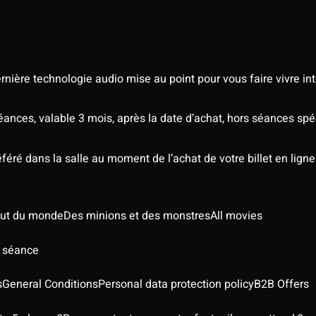
nière technologie audio mise au point pour vous faire vivre in
séances, valable 3 mois, après la date d’achat, hors séances s
éré dans la salle au moment de l’achat de votre billet en ligne
out du monde
Des minions et des monstres
All movies
e séance
s
General Conditions
Personal data protection policy
B2B Offers