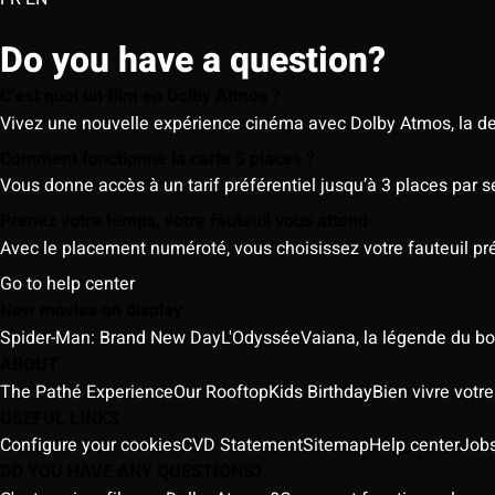
Do you have a question?
C’est quoi un film en Dolby Atmos ?
Vivez une nouvelle expérience cinéma avec Dolby Atmos, la der
Comment fonctionne la carte 5 places ?
Vous donne accès à un tarif préférentiel jusqu’à 3 places par 
Prenez votre temps, votre fauteuil vous attend
Avec le placement numéroté, vous choisissez votre fauteuil préf
Go to help center
New movies on display
Spider-Man: Brand New Day
L'Odyssée
Vaiana, la légende du b
ABOUT
The Pathé Experience
Our Rooftop
Kids Birthday
Bien vivre votr
USEFUL LINKS
Configure your cookies
CVD Statement
Sitemap
Help center
Job
DO YOU HAVE ANY QUESTIONS?