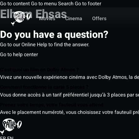
Go to content
Go to menu
Search
Go to footer
Elham Ehsas
Movies
Cinema
Offers
Do you have a question?
Go to our Online Help to find the answer.
Go to help center
C’est quoi un film en Dolby Atmos ?
Vivez une nouvelle expérience cinéma avec Dolby Atmos, la der
Comment fonctionne la carte 5 places ?
Vous donne accès à un tarif préférentiel jusqu’à 3 places par 
Prenez votre temps, votre fauteuil vous attend
Avec le placement numéroté, vous choisissez votre fauteuil préf
FR
EN