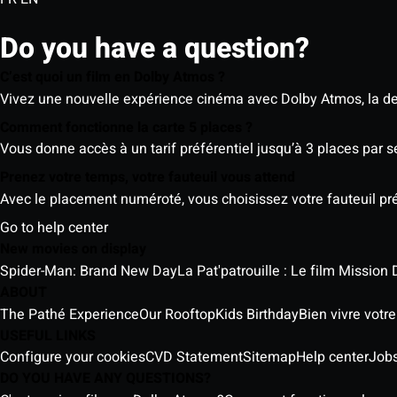
Do you have a question?
C’est quoi un film en Dolby Atmos ?
Vivez une nouvelle expérience cinéma avec Dolby Atmos, la der
Comment fonctionne la carte 5 places ?
Vous donne accès à un tarif préférentiel jusqu’à 3 places par 
Prenez votre temps, votre fauteuil vous attend
Avec le placement numéroté, vous choisissez votre fauteuil préf
Go to help center
New movies on display
Spider-Man: Brand New Day
La Pat'patrouille : Le film Mission 
ABOUT
The Pathé Experience
Our Rooftop
Kids Birthday
Bien vivre votr
USEFUL LINKS
Configure your cookies
CVD Statement
Sitemap
Help center
Job
DO YOU HAVE ANY QUESTIONS?