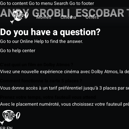
Go to content
Go to menu
Search
Go to footer
ANDY GROBLI, ESCOBAR
Movies
Cinema
Offers
Do you have a question?
Go to our Online Help to find the answer.
Go to help center
C’est quoi un film en Dolby Atmos ?
Vivez une nouvelle expérience cinéma avec Dolby Atmos, la der
Comment fonctionne la carte 5 places ?
Vous donne accès à un tarif préférentiel jusqu’à 3 places par 
Prenez votre temps, votre fauteuil vous attend
Avec le placement numéroté, vous choisissez votre fauteuil préf
FR
EN