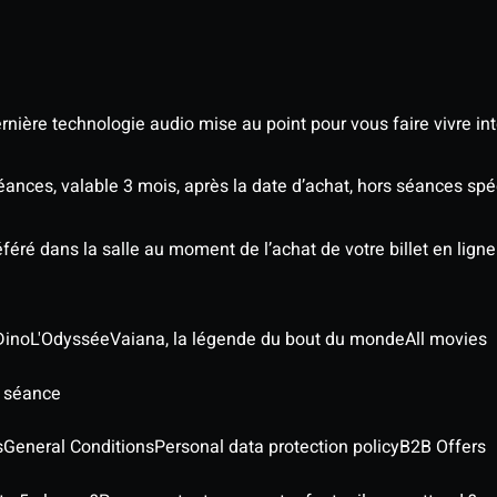
nière technologie audio mise au point pour vous faire vivre in
séances, valable 3 mois, après la date d’achat, hors séances s
éré dans la salle au moment de l’achat de votre billet en ligne
Dino
L'Odyssée
Vaiana, la légende du bout du monde
All movies
e séance
s
General Conditions
Personal data protection policy
B2B Offers