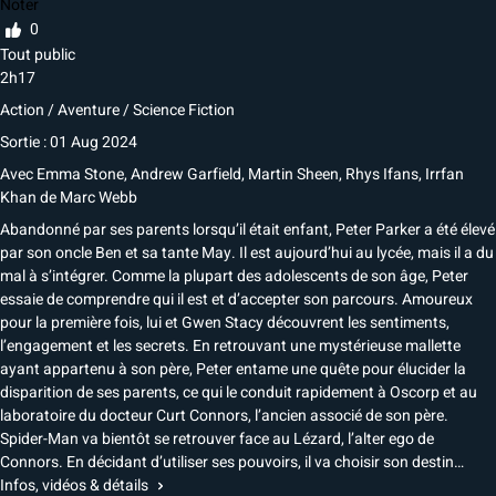
Noter
0
Tout public
2h17
Action / Aventure / Science Fiction
Sortie : 01 Aug 2024
Avec
Emma Stone, Andrew Garfield, Martin Sheen, Rhys Ifans, Irrfan
Khan
de
Marc Webb
Abandonné par ses parents lorsqu’il était enfant, Peter Parker a été élevé
par son oncle Ben et sa tante May. Il est aujourd’hui au lycée, mais il a du
mal à s’intégrer. Comme la plupart des adolescents de son âge, Peter
essaie de comprendre qui il est et d’accepter son parcours. Amoureux
pour la première fois, lui et Gwen Stacy découvrent les sentiments,
l’engagement et les secrets. En retrouvant une mystérieuse mallette
ayant appartenu à son père, Peter entame une quête pour élucider la
disparition de ses parents, ce qui le conduit rapidement à Oscorp et au
laboratoire du docteur Curt Connors, l’ancien associé de son père.
Spider-Man va bientôt se retrouver face au Lézard, l’alter ego de
Connors. En décidant d’utiliser ses pouvoirs, il va choisir son destin…
Infos, vidéos & détails