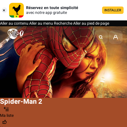
Réservez en toute simplicité
INSTALLER
avec notre app gratuite
Aller au contenu
Aller au menu
Recherche
Aller au pied de page
Spider-Man 2
Ma liste